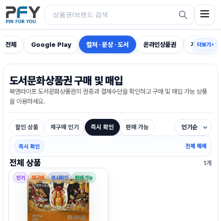
전체
Google Play
컬쳐 · 문상 · 도서
온라인상품권
게임전용
더보기 ›
도서문화상품권 구매 및 매입
북앤라이프 도서문화상품권의 권종과 결제수단을 확인하고 구매 및 매입 가능 상품
을 이용하세요.
할인 상품
재구매 인기
즉시 확인
판매 가능
인기순
전체 해제
즉시 확인
전체 상품
1개
인기
재구매
즉시확인
판매 가능