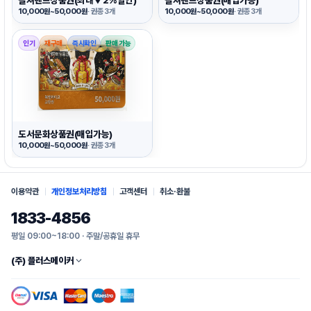
컬쳐랜드상품권(최대▼2%할인)
컬쳐랜드상품권(매입가능)
10,000원~50,000원
· 권종 3개
10,000원~50,000원
· 권종 3개
인기
재구매
즉시확인
판매 가능
도서문화상품권(매입가능)
10,000원~50,000원
· 권종 3개
이용약관
개인정보처리방침
고객센터
취소·환불
1833-4856
평일 09:00~18:00 · 주말/공휴일 휴무
(주) 플러스메이커