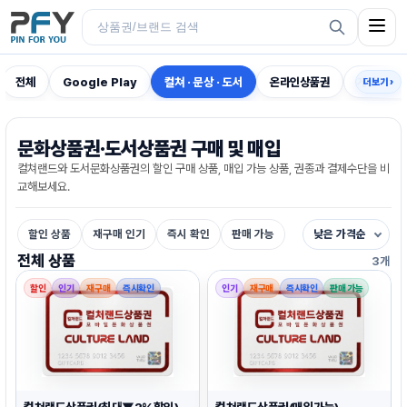
전체
Google Play
컬쳐 · 문상 · 도서
온라인상품권
게임전용
더보기 ›
문화상품권·도서상품권 구매 및 매입
컬쳐랜드와 도서문화상품권의 할인 구매 상품, 매입 가능 상품, 권종과 결제수단을 비
교해보세요.
할인 상품
재구매 인기
즉시 확인
판매 가능
낮은 가격순
전체 상품
3개
할인
인기
재구매
즉시확인
인기
재구매
즉시확인
판매 가능