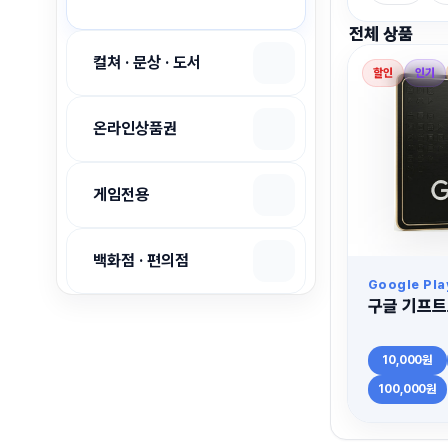
전체 상품
컬쳐 · 문상 · 도서
할인
인기
온라인상품권
게임전용
백화점 · 편의점
Google Pl
구글 기프트
10,000원
100,000원