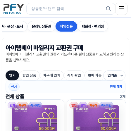
컬쳐 · 문상 · 도서
온라인상품권
게임전용
백화점 · 편의점
아이템베이 마일리지 교환권 구매
아이템베이 마일리지 교환권의 권종과 카드·휴대폰 결제 상품을 비교하고 원하는 상
품을 선택하세요.
인기
할인 상품
재구매 인기
즉시 확인
판매 가능
인기순
전체 해제
인기
전체 상품
2개
인기
재구매
즉시확인
할인
인기
재구매
즉시확인