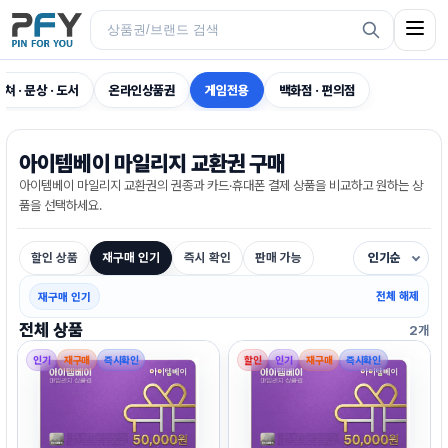
컬쳐 · 문상 · 도서
온라인상품권
게임전용
백화점 · 편의점
아이템베이 마일리지 교환권 구매
아이템베이 마일리지 교환권의 권종과 카드·휴대폰 결제 상품을 비교하고 원하는 상
품을 선택하세요.
할인 상품
재구매 인기
즉시 확인
판매 가능
인기순
전체 해제
재구매 인기
전체 상품
2개
인기
재구매
즉시확인
할인
인기
재구매
즉시확인