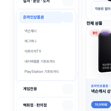
컬쳐 · 문상 · 도서
적용된 필터
온라인상품권
전체 상품
넥슨캐시
할인
인기
에그머니
아프리카TV
네이버웹툰 기프트카드
PlayStation 기프트카드
온라인상품권 ·
게임전용
넥슨캐시 상
10,000원
백화점 · 편의점