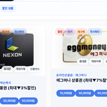
할인 상품
재구매
즉시확인
할인
인기
재구매
즉시확인
휴대폰
계좌이체
휴대폰
계좌이체
신용카드
온라인상품권 · 에그머니
에그머니 상품권 (최대▼7%할
 넥슨캐시
품권 (최대▼3%할인)
10,000원
30,000원
50,00
30,000원
50,000원