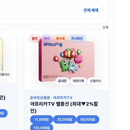
전체 해제
3개
할인
인기
재구매
즉시확인
신용카드
휴대폰
계좌이체
신용카드
인)
온라인상품권 · 아프리카TV
아프리카TV 별풍선 (최대▼2%할
인)
0원
11,000원
33,000원
55,000원
110,000원