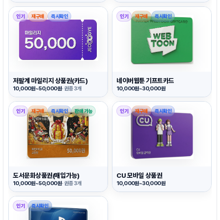
인기
재구매
즉시확인
인기
재구매
즉시확인
저팔계 마일리지 상품권(카드)
네이버웹툰 기프트카드
10,000원~50,000원
· 권종 3개
10,000원~30,000원
인기
재구매
즉시확인
판매 가능
인기
재구매
즉시확인
도서문화상품권(매입가능)
CU 모바일 상품권
10,000원~50,000원
· 권종 3개
10,000원~30,000원
인기
즉시확인