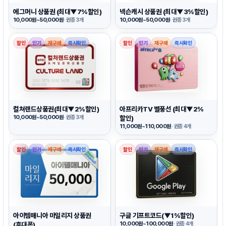
에그머니 상품권 (최대▼7%할인)
넥슨캐시 상품권 (최대▼3%할인)
10,000원~50,000원
· 권종 3개
10,000원~50,000원
· 권종 3개
할인
인기
재구매
즉시확인
할인
인기
재구매
즉시확인
컬쳐랜드상품권(최대▼2%할인)
아프리카TV 별풍선 (최대▼2%
10,000원~50,000원
· 권종 3개
할인)
11,000원~110,000원
· 권종 4개
할인
인기
재구매
즉시확인
할인
인기
재구매
즉시확인
아이템매니아 마일리지 상품권
구글 기프트코드(▼1%할인)
(휴대폰)
10,000원~100,000원
· 권종 4개