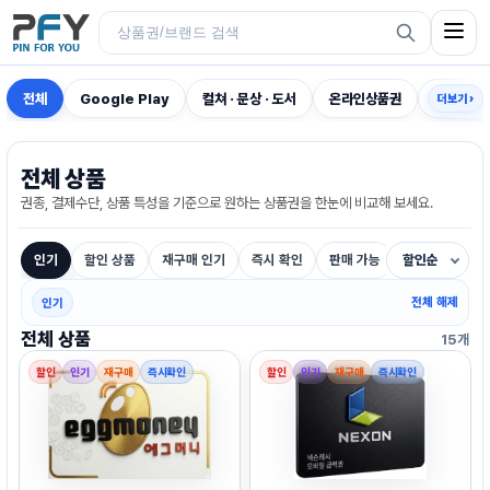
전체
Google Play
컬쳐 · 문상 · 도서
온라인상품권
게임전용
더보기 ›
전체 상품
권종, 결제수단, 상품 특성을 기준으로 원하는 상품권을 한눈에 비교해 보세요.
인기
할인 상품
재구매 인기
즉시 확인
판매 가능
할인순
전체 해제
인기
전체 상품
15개
할인
인기
재구매
즉시확인
할인
인기
재구매
즉시확인